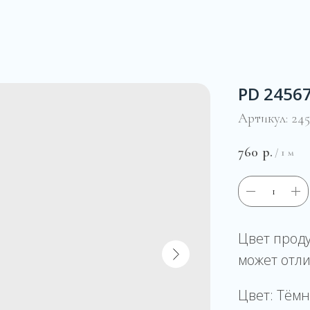
PD 2456
Артикул:
245
760
р.
/
1 м
Цвет прод
может отли
Цвет: Тём