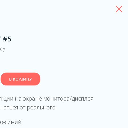
7 #5
67
В КОРЗИНУ
укции на экране монитора/дисплея
чаться от реального.
но-синий