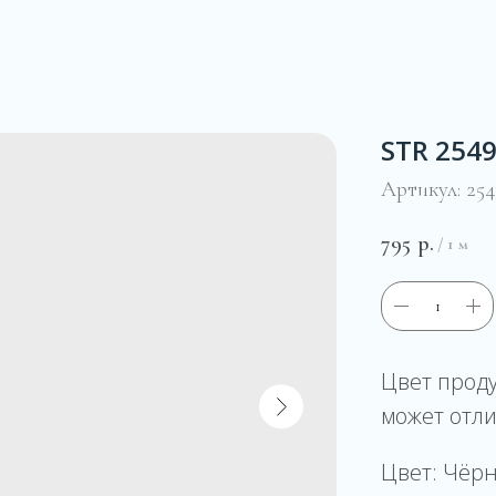
STR 2549
Артикул:
254
795
р.
/
1 м
Цвет прод
может отли
Цвет: Чёр